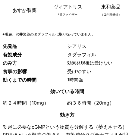
ヴィアトリス
東和薬品
あすか製薬
*旧ファイザー
（口内溶解錠）
※現在、沢井製薬のタダラフィルは取り扱っていません。
先発品
シアリス
有効成分
タダラフィル
のみ方
効果発現後は受けない
食事の影響
受けやすい
効くまでの時間
1時間強
効いている時間
約２４時間（10mg）
約３６時間（20mg）
効き方
勃起に必要なcGMPという物質を分解する（萎えさせる）
PDE-5という酵素の働きを、有効成分タダラナフィルが阻